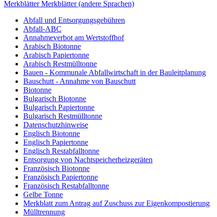
Merkblätter
Merkblätter (andere Sprachen)
Abfall und Entsorgungsgebühren
Abfall-ABC
Annahmeverbot am Wertstoffhof
Arabisch Biotonne
Arabisch Papiertonne
Arabisch Restmülltonne
Bauen - Kommunale Abfallwirtschaft in der Bauleitplanung
Bauschutt - Annahme von Bauschutt
Biotonne
Bulgarisch Biotonne
Bulgarisch Papiertonne
Bulgarisch Restmülltonne
Datenschutzhinweise
Englisch Biotonne
Englisch Papiertonne
Englisch Restabfalltonne
Entsorgung von Nachtspeicherheizgeräten
Französisch Biotonne
Französisch Papiertonne
Französisch Restabfalltonne
Gelbe Tonne
Merkblatt zum Antrag auf Zuschuss zur Eigenkompostierung
Mülltrennung