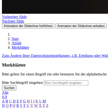
Vorheriger Slide
Nächster Slide
Animation der Slideshow fortführen
Animation der Slideshow anhalten
Start
Abfall
Merkblätter
Zum Ändern Ihrer Datenschutzeinstellungen, z.B. Erteilung oder Wide
Merkblätter
Bitte geben Sie einen Begriff ein oder benutzen Sie die alphabetische
Bitte Suchbegriff eingeben
Suchen
Alle
0-9
A
B
C
D
E
F
G
H
I
J
K
L
M
N
O
P
Q
R
S
T
U
V
W
X
Y
Z