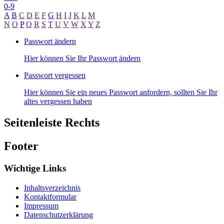
0-9
A
B
C
D
E
F
G
H
I
J
K
L
M
N
O
P
Q
R
S
T
U
V
W
X
Y
Z
Passwort ändern
Hier können Sie Ihr Passwort ändern
Passwort vergessen
Hier können Sie ein neues Passwort anfordern, sollten Sie Ihr
altes vergessen haben
Seitenleiste Rechts
Footer
Wichtige Links
Inhaltsverzeichnis
Kontaktformular
Impressum
Datenschutzerklärung