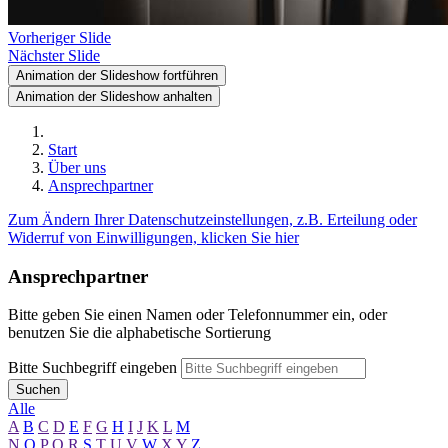
Vorheriger Slide
Nächster Slide
Animation der Slideshow fortführen
Animation der Slideshow anhalten
Start
Über uns
Ansprechpartner
Zum Ändern Ihrer Datenschutzeinstellungen, z.B. Erteilung oder
Widerruf von Einwilligungen, klicken Sie hier
Ansprechpartner
Bitte geben Sie einen Namen oder Telefonnummer ein, oder
benutzen Sie die alphabetische Sortierung
Bitte Suchbegriff eingeben
Suchen
Alle
A
B
C
D
E
F
G
H
I
J
K
L
M
N
O
P
Q
R
S
T
U
V
W
X
Y
Z