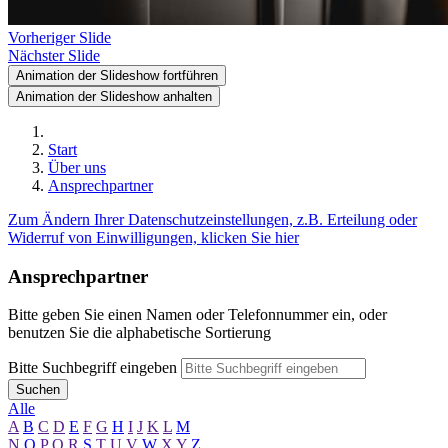
Vorheriger Slide
Nächster Slide
Animation der Slideshow fortführen
Animation der Slideshow anhalten
Start
Über uns
Ansprechpartner
Zum Ändern Ihrer Datenschutzeinstellungen, z.B. Erteilung oder
Widerruf von Einwilligungen, klicken Sie hier
Ansprechpartner
Bitte geben Sie einen Namen oder Telefonnummer ein, oder
benutzen Sie die alphabetische Sortierung
Bitte Suchbegriff eingeben
Suchen
Alle
A
B
C
D
E
F
G
H
I
J
K
L
M
N
O
P
Q
R
S
T
U
V
W
X
Y
Z