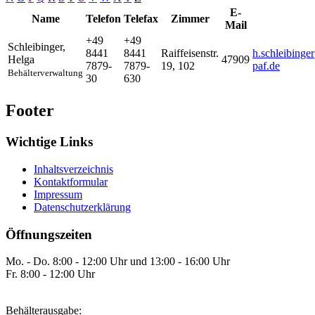
E-
Name
Telefon
Telefax
Zimmer
Mail
+49
+49
Schleibinger
,
8441
8441
Raiffeisenstr.
h.schleibing
Helga
47909
7879-
7879-
19, 102
paf.de
Behälterverwaltung
30
630
Footer
Wichtige Links
Inhaltsverzeichnis
Kontaktformular
Impressum
Datenschutzerklärung
Öffnungszeiten
Mo. - Do. 8:00 - 12:00 Uhr und 13:00 - 16:00 Uhr
Fr. 8:00 - 12:00 Uhr
Behälterausgabe: