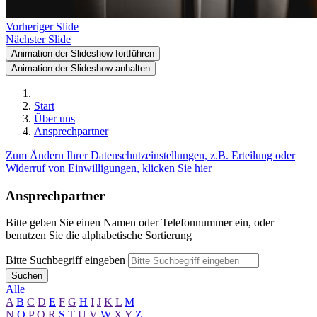
Vorheriger Slide
Nächster Slide
Animation der Slideshow fortführen
Animation der Slideshow anhalten
Start
Über uns
Ansprechpartner
Zum Ändern Ihrer Datenschutzeinstellungen, z.B. Erteilung oder
Widerruf von Einwilligungen, klicken Sie hier
Ansprechpartner
Bitte geben Sie einen Namen oder Telefonnummer ein, oder
benutzen Sie die alphabetische Sortierung
Bitte Suchbegriff eingeben
Suchen
Alle
A
B
C
D
E
F
G
H
I
J
K
L
M
N
O
P
Q
R
S
T
U
V
W
X
Y
Z