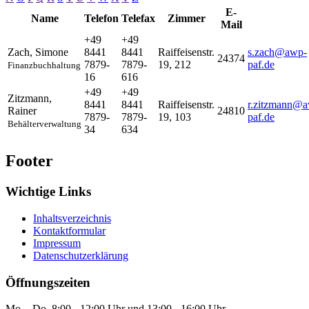
E-
Name
Telefon
Telefax
Zimmer
Mail
+49
+49
Zach
,
Simone
8441
8441
Raiffeisenstr.
s.zach@awp-
24374
7879-
7879-
19, 212
paf.de
Finanzbuchhaltung
16
616
+49
+49
Zitzmann
,
8441
8441
Raiffeisenstr.
r.zitzmann@
Rainer
24810
7879-
7879-
19, 103
paf.de
Behälterverwaltung
34
634
Footer
Wichtige Links
Inhaltsverzeichnis
Kontaktformular
Impressum
Datenschutzerklärung
Öffnungszeiten
Mo. - Do. 8:00 - 12:00 Uhr und 13:00 - 16:00 Uhr