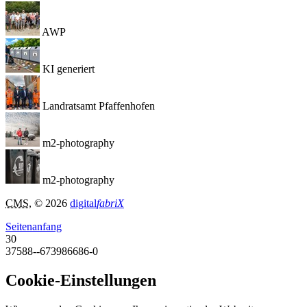
AWP
KI generiert
Landratsamt Pfaffenhofen
m2-photography
m2-photography
CMS
, © 2026
digital
fabriX
Seitenanfang
30
37588--673986686-0
Cookie-Einstellungen