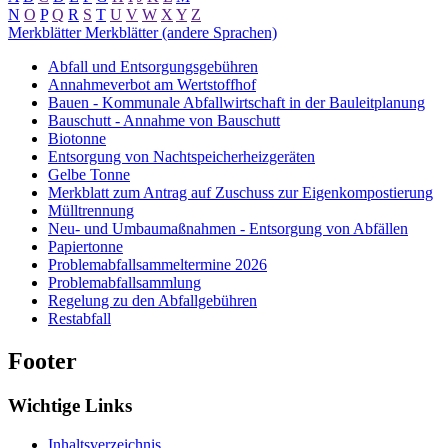
N
O
P
Q
R
S
T
U
V
W
X
Y
Z
Merkblätter
Merkblätter (andere Sprachen)
Abfall und Entsorgungsgebühren
Annahmeverbot am Wertstoffhof
Bauen - Kommunale Abfallwirtschaft in der Bauleitplanung
Bauschutt - Annahme von Bauschutt
Biotonne
Entsorgung von Nachtspeicherheizgeräten
Gelbe Tonne
Merkblatt zum Antrag auf Zuschuss zur Eigenkompostierung
Mülltrennung
Neu- und Umbaumaßnahmen - Entsorgung von Abfällen
Papiertonne
Problemabfallsammeltermine 2026
Problemabfallsammlung
Regelung zu den Abfallgebühren
Restabfall
Footer
Wichtige Links
Inhaltsverzeichnis