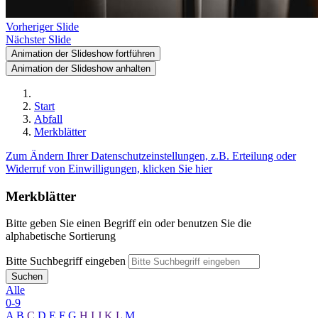
Vorheriger Slide
Nächster Slide
Animation der Slideshow fortführen
Animation der Slideshow anhalten
Start
Abfall
Merkblätter
Zum Ändern Ihrer Datenschutzeinstellungen, z.B. Erteilung oder
Widerruf von Einwilligungen, klicken Sie hier
Merkblätter
Bitte geben Sie einen Begriff ein oder benutzen Sie die
alphabetische Sortierung
Bitte Suchbegriff eingeben
Suchen
Alle
0-9
A
B
C
D
E
F
G
H
I
J
K
L
M