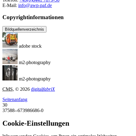
E-Mail:
info@awp-paf.de
Copyrightinformationen
Bildquellenverzeichnis
adobe stock
m2-photography
m2-photography
CMS
, © 2026
digital
fabriX
Seitenanfang
30
37588--673986686-0
Cookie-Einstellungen