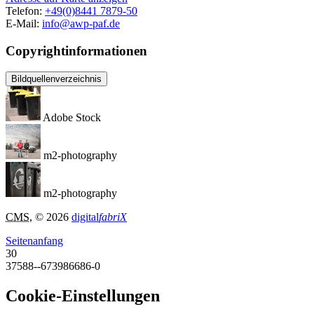
Telefon:
+49(0)8441 7879-50
E-Mail:
info@awp-paf.de
Copyrightinformationen
Bildquellenverzeichnis
Adobe Stock
m2-photography
m2-photography
CMS
, © 2026
digital
fabriX
Seitenanfang
30
37588--673986686-0
Cookie-Einstellungen