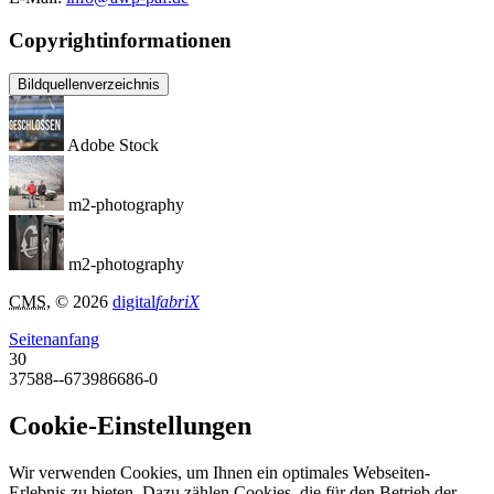
Copyrightinformationen
Bildquellenverzeichnis
Adobe Stock
m2-photography
m2-photography
CMS
, © 2026
digital
fabriX
Seitenanfang
30
37588--673986686-0
Cookie-Einstellungen
Wir verwenden Cookies, um Ihnen ein optimales Webseiten-
Erlebnis zu bieten. Dazu zählen Cookies, die für den Betrieb der