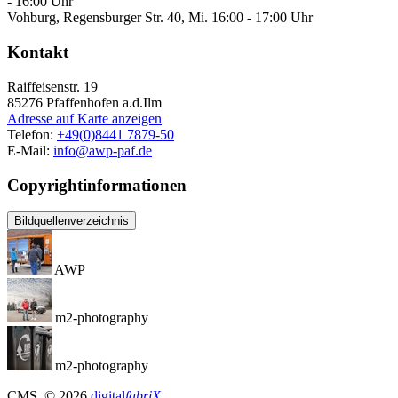
- 16:00 Uhr
Vohburg, Regensburger Str. 40, Mi. 16:00 - 17:00 Uhr
Kontakt
Raiffeisenstr. 19
85276
Pfaffenhofen a.d.Ilm
Adresse auf Karte anzeigen
Telefon:
+49(0)8441 7879-50
E-Mail:
info@awp-paf.de
Copyrightinformationen
Bildquellenverzeichnis
AWP
m2-photography
m2-photography
CMS
, © 2026
digital
fabriX