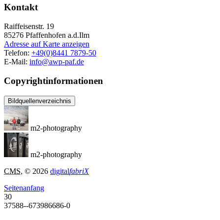
Kontakt
Raiffeisenstr. 19
85276
Pfaffenhofen a.d.Ilm
Adresse auf Karte anzeigen
Telefon:
+49(0)8441 7879-50
E-Mail:
info@awp-paf.de
Copyrightinformationen
Bildquellenverzeichnis
m2-photography
m2-photography
CMS
, © 2026
digital
fabriX
Seitenanfang
30
37588--673986686-0