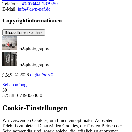
Telefon:
+49(0)8441 7879-50
E-Mail:
info@awp-paf.de
Copyrightinformationen
Bildquellenverzeichnis
m2-photography
m2-photography
CMS
, © 2026
digital
fabriX
Seitenanfang
30
37588--673986686-0
Cookie-Einstellungen
Wir verwenden Cookies, um Ihnen ein optimales Webseiten-
Erlebnis zu bieten. Dazu zählen Cookies, die für den Betrieb der
Seite notwendig sind, sowie solche, die lediglich zu anonymen